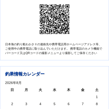
日本海の釣り船わかさⅡの連絡先や携帯電話用ホームページアドレス等、
ご使用中の携帯電話に取り込んでいただけます。 携帯電話のカメラ機能で
バーコード又はQRコードの撮影メニューより撮影してご保存ください
釣果情報カレンダー
2026年8月
日
月
火
水
木
金
土
1
2
3
4
5
6
7
8