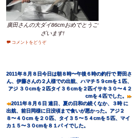
廣田さんの大ダイ86cmおめでとうご
ざいます!
コメントをどうぞ
2011年８月８日今日は朝８時〜午後６時の釣行で 野田さ
ナビゲーション
ん、伊藤さんの２人様での出航、ハマチ５９cmを１匹、
アジ ３０cmを２匹タイ３６cmを２匹イサキ３０〜４２
cmを４匹でした。
2011年８月６日 連日、夏の日和の続くなか、３時 に
出航、前日同様に日没頃まで食いが悪かった。アジ２
８〜４０cm を２０匹、タイ３５〜５４cmを５匹、マイ
カ１５〜３０cmを８１パ イでした。