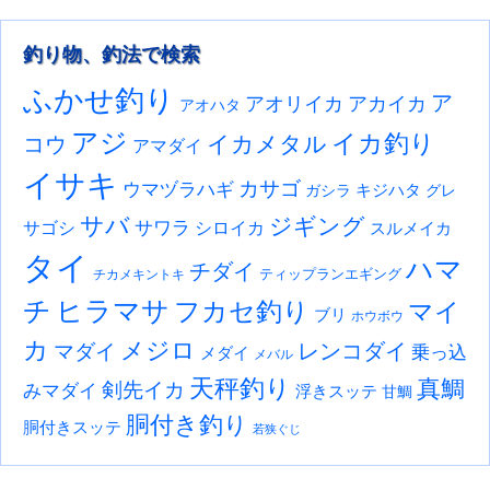
釣り物、釣法で検索
ふかせ釣り
ア
アオリイカ
アカイカ
アオハタ
アジ
イカ釣り
イカメタル
コウ
アマダイ
イサキ
カサゴ
ウマヅラハギ
キジハタ
ガシラ
グレ
サバ
ジギング
サワラ
サゴシ
シロイカ
スルメイカ
タイ
ハマ
チダイ
ティップランエギング
チカメキントキ
チ
ヒラマサ
フカセ釣り
マイ
ブリ
ホウボウ
カ
メジロ
レンコダイ
マダイ
乗っ込
メダイ
メバル
天秤釣り
真鯛
剣先イカ
みマダイ
浮きスッテ
甘鯛
胴付き釣り
胴付きスッテ
若狭ぐじ