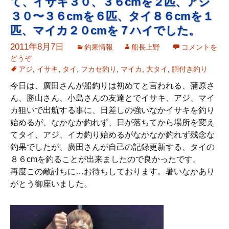
て、イサキ３０、３６cmを２匹、アジ
３０〜３６cmを６匹、タイ８６cmを１
匹、マイカ２０cmを７ハイでした。
2011年8月7日
釣果情報
船長上野
コメントを
どうぞ
アジ
,
イサキ
,
タイ
,
フカセ釣り
,
マイカ
,
大タイ
,
胴付き釣り
今日は、廣田さんが船釣りは初めてと言われる、蒲原さ
ん、勝山さん、小島さんの友達とでイサキ、アジ、マイ
カ狙いで出航する事に、日差しの強いなかイサキを釣り
始めるが、なかなか釣れず、日が落ちてから場所を変え
てタイ、アジ、イカ釣り始めるがなかなか釣れず残念な
釣果でしたが、廣田さんが自己の記録更新する、タイの
８６cmを釣ることが出来ましたので良かったです。
再度この敵討ちに…お待ちしております。暑いなかあり
がとう御座いました。