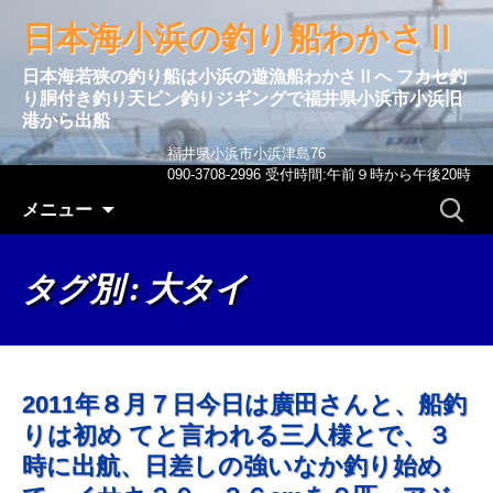
日本海小浜の釣り船わかさⅡ
日本海若狭の釣り船は小浜の遊漁船わかさⅡへ フカセ釣
り胴付き釣り天ビン釣りジギングで福井県小浜市小浜旧
港から出船
福井県小浜市小浜津島76
090-3708-2996 受付時間:午前９時から午後20時
コンテンツへ移動
検
メニュー
索:
タグ別 : 大タイ
2011年８月７日今日は廣田さんと、船釣
りは初め てと言われる三人様とで、３
時に出航、日差しの強いなか釣り始め