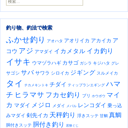
検索:
釣り物、釣法で検索
ふかせ釣り
ア
アオリイカ
アカイカ
アオハタ
アジ
イカ釣り
イカメタル
コウ
アマダイ
イサキ
カサゴ
ウマヅラハギ
キジハタ
ガシラ
グレ
サバ
ジギング
サワラ
サゴシ
シロイカ
スルメイカ
タイ
ハマ
チダイ
ティップランエギング
チカメキントキ
チ
ヒラマサ
フカセ釣り
マイ
ブリ
ホウボウ
カ
メジロ
レンコダイ
マダイ
乗っ込
メダイ
メバル
天秤釣り
真鯛
剣先イカ
みマダイ
浮きスッテ
甘鯛
胴付き釣り
胴付きスッテ
若狭ぐじ