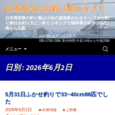
日本海小浜の釣り船わかさⅡ
日本海若狭の釣り船は小浜の遊漁船わかさⅡへ フカセ釣
り胴付き釣り天ビン釣りジギングで福井県小浜市小浜旧
港から出船
福井県小浜市小浜津島76
090-3708-2996 受付時間:午前９時から午後20時
コンテンツへ移動
検
メニュー
索:
日別 : 2026年6月2日
5月31日ふかせ釣りで33~40cm86匹でし
た
2026年6月2日
釣果情報
上野勝