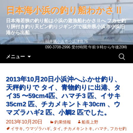
日本海小浜の釣り船わかさⅡ
日本海若狭の釣り船は小浜の遊漁船わかさⅡへ フカセ釣
り胴付き釣り天ビン釣りジギングで福井県小浜市小浜旧
港から出船
福井県小浜市小浜津島76
090-3708-2996 受付時間:午前９時から午後20時
コンテンツへ移動
検
メニュー
索:
2013年10月20日小浜沖へふかせ釣り、
天秤釣りで タイ、青物釣りに出港、タ
イ35 〜59cm4匹、ハマチ3 匹、イサキ
35cm2 匹、チカメキントキ30cm 、ウ
マズラハギ2 匹、小鯛2 匹でした。
2013年10月20日
釣果情報
船長上野
イサキ
,
ウマヅラハギ
,
タイ
,
チカメキントキ
,
ハマチ
,
フカセ釣