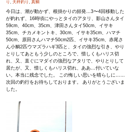
り
,
天秤釣り
,
真鯛
今日は、潮が動かず、根掛かりの頻発…3〜4回移動した
が釣れず、16時頃にやっとタイのアタリ、影山さんタイ
59cm、40cm、35cm、津田さんタイ50cm、イサキ
35cm、チカメキントキ、30cm、イサキ35cm、ハマチ
50cm、原田さんハマチ50cm2匹、イサキ35cm、赤尾さ
ん小鯛2匹ウマズラハギ3匹と、タイの強烈な引き、やり
とりしてあともう少しのところで、惜しくもハリス切
れ、又、直ぐにマダイの強烈なアタリで、やりとりして
居たが、又、惜しくもハリス切れ、ああ…付いていな
い。本当に残念でした。 この悔しい思いを晴らしに……
次回の釣行をお待ちしております。 ありがとうございま
した。