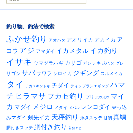
釣り物、釣法で検索
ふかせ釣り
ア
アオリイカ
アカイカ
アオハタ
アジ
イカ釣り
イカメタル
コウ
アマダイ
イサキ
カサゴ
ウマヅラハギ
キジハタ
ガシラ
グレ
サバ
ジギング
サワラ
サゴシ
シロイカ
スルメイカ
タイ
ハマ
チダイ
ティップランエギング
チカメキントキ
チ
ヒラマサ
フカセ釣り
マイ
ブリ
ホウボウ
カ
メジロ
レンコダイ
マダイ
乗っ込
メダイ
メバル
天秤釣り
真鯛
剣先イカ
みマダイ
浮きスッテ
甘鯛
胴付き釣り
胴付きスッテ
若狭ぐじ