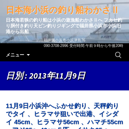
日本海小浜の釣り船わかさⅡ
日本海若狭の釣り船は小浜の遊漁船わかさⅡへ フカセ釣
り胴付き釣り天ビン釣りジギングで福井県小浜市小浜旧
港から出船
福井県小浜市小浜津島76
090-3708-2996 受付時間:午前９時から午後20時
コンテンツへ移動
検
メニュー
索:
日別 : 2013年11月9日
11月9日小浜沖へふかせ釣り、天秤釣り
でタイ 、ヒラマサ狙いで出港、イシダ
イ 45cm、ヒラマサ56cm 、ハマチ55cm