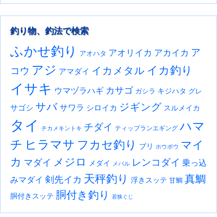
釣り物、釣法で検索
ふかせ釣り
ア
アオリイカ
アカイカ
アオハタ
アジ
イカ釣り
イカメタル
コウ
アマダイ
イサキ
カサゴ
ウマヅラハギ
キジハタ
ガシラ
グレ
サバ
ジギング
サワラ
サゴシ
シロイカ
スルメイカ
タイ
ハマ
チダイ
ティップランエギング
チカメキントキ
チ
ヒラマサ
フカセ釣り
マイ
ブリ
ホウボウ
カ
メジロ
レンコダイ
マダイ
乗っ込
メダイ
メバル
天秤釣り
真鯛
剣先イカ
みマダイ
浮きスッテ
甘鯛
胴付き釣り
胴付きスッテ
若狭ぐじ