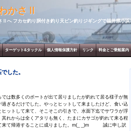
わかさⅡ
さⅡへ フカセ釣り胴付き釣り天ビン釣りジギングで福井県小浜
ターゲット&タックル
個人情報保護方針
リンク
料金とご乗船案内
匹でした。
ろでは数多くのボートが出て居りましたが釣れて居る様子が無
が過ぎるだけでした。やっとヒットして来ましたけど、食い込
とヒットして来て、そこそこの引きで、水面下迄でサワラが浮
。其れからは全くアタリも無く、たまにカサゴが釣れて来る程
来て帰港することに成りました。m(_ _)m 誠に申し訳