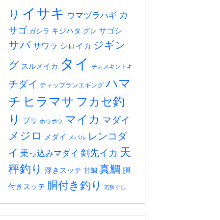
イサキ
り
カ
ウマヅラハギ
サゴ
サゴシ
キジハタ
ガシラ
グレ
サバ
ジギン
サワラ
シロイカ
タイ
グ
スルメイカ
チカメキントキ
ハマ
チダイ
ティップランエギング
チ
ヒラマサ
フカセ釣
り
マイカ
マダイ
ブリ
ホウボウ
メジロ
レンコダ
メダイ
メバル
天
イ
剣先イカ
乗っ込みマダイ
秤釣り
真鯛
浮きスッテ
胴
甘鯛
胴付き釣り
付きスッテ
若狭ぐじ