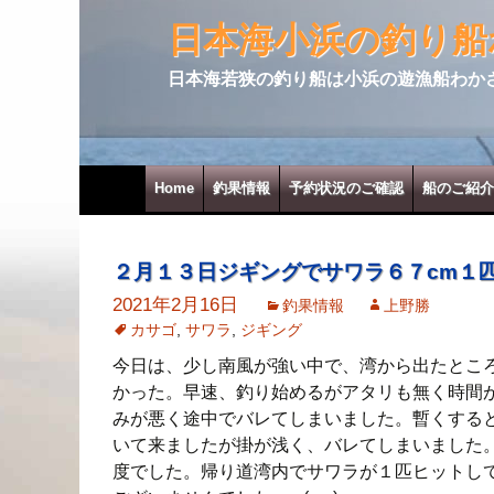
日本海小浜の釣り船
日本海若狭の釣り船は小浜の遊漁船わか
コンテンツへ移動
Home
釣果情報
予約状況のご確認
船のご紹介
２月１３日ジギングでサワラ６７cm１
2021年2月16日
釣果情報
上野勝
カサゴ
,
サワラ
,
ジギング
今日は、少し南風が強い中で、湾から出たとこ
かった。早速、釣り始めるがアタリも無く時間
みが悪く途中でバレてしまいました。暫くする
いて来ましたが掛が浅く、バレてしまいました
度でした。帰り道湾内でサワラが１匹ヒットして