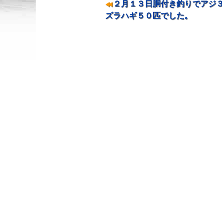
２月１３日胴付き釣りでアジ３
ズラハギ５０匹でした。