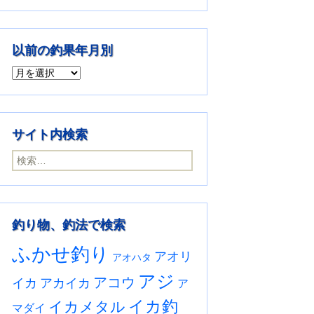
以前の釣果年月別
以前の釣果年月別
サイト内検索
検索:
釣り物、釣法で検索
ふかせ釣り
アオリ
アオハタ
アジ
アコウ
イカ
アカイカ
ア
イカ釣
イカメタル
マダイ