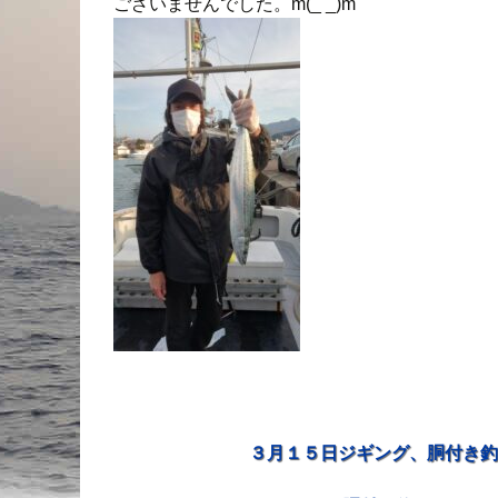
ございませんでした。m(_ _)m
３月１５日ジギング、胴付き釣
投稿ナビゲーション