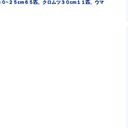
０~２５cm６５匹、クロムツ３０cm１１匹、ウマ