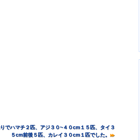
りでハマチ２匹、アジ３０~４０cm１５匹、タイ３
５cm前後５匹、カレイ３０cm１匹でした。