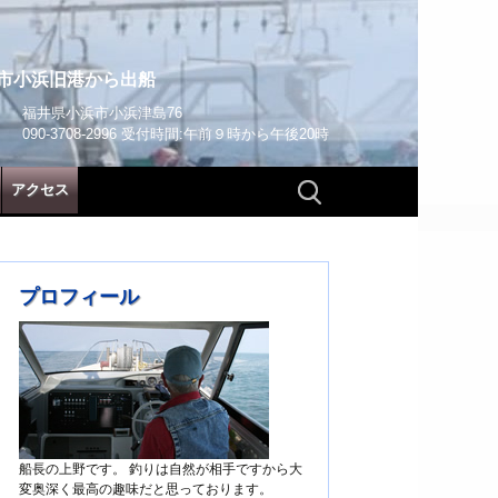
市小浜旧港から出船
福井県小浜市小浜津島76
090-3708-2996 受付時間:午前９時から午後20時
検
アクセス
索:
プロフィール
船長の上野です。 釣りは自然が相手ですから大
変奥深く最高の趣味だと思っております。