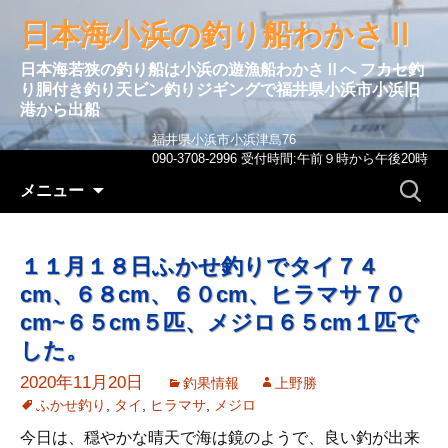
日本海小浜の釣り船わかさⅡ
日本海若狭の釣り船は小浜の遊漁船わかさⅡへ フカセ釣
り胴付き釣り天ビン釣りジギングで福井県小浜市小浜旧
港から出船
福井県小浜市小浜津島76
090-3708-2996 受付時間:午前９時から午後20時
コンテンツへ移動
検
メニュー
索:
１１月１８日ふかせ釣りでタイ７４
cm、６８cm、６０cm、ヒラマサ７０
cm~６５cm５匹、メジロ６５cm１匹で
した。
2020年11月20日
釣果情報
上野勝
ふかせ釣り
,
タイ
,
ヒラマサ
,
メジロ
今日は、穏やかな晴天で海は鏡のようで、良い釣が出来