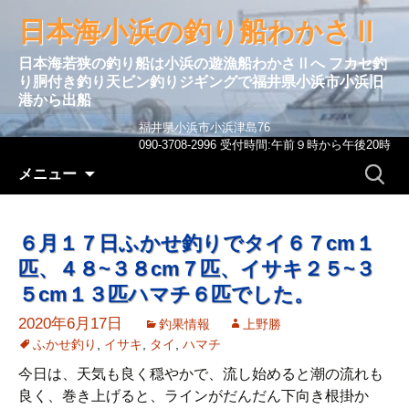
日本海小浜の釣り船わかさⅡ
日本海若狭の釣り船は小浜の遊漁船わかさⅡへ フカセ釣
り胴付き釣り天ビン釣りジギングで福井県小浜市小浜旧
港から出船
福井県小浜市小浜津島76
090-3708-2996 受付時間:午前９時から午後20時
コンテンツへ移動
検
メニュー
索:
６月１７日ふかせ釣りでタイ６７cm１
匹、４８~３８cm７匹、イサキ２５~３
５cm１３匹ハマチ６匹でした。
2020年6月17日
釣果情報
上野勝
ふかせ釣り
,
イサキ
,
タイ
,
ハマチ
今日は、天気も良く穏やかで、流し始めると潮の流れも
良く、巻き上げると、ラインがだんだん下向き根掛か