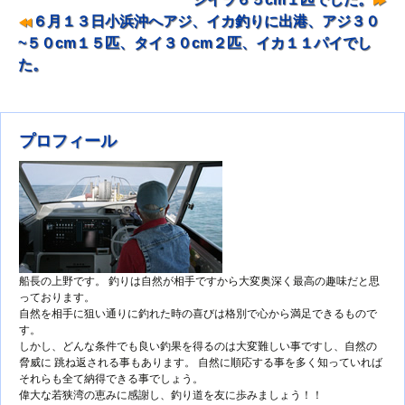
６月１３日小浜沖へアジ、イカ釣りに出港、アジ３０
~５０cm１５匹、タイ３０cm２匹、イカ１１パイでし
た。
プロフィール
船長の上野です。 釣りは自然が相手ですから大変奥深く最高の趣味だと思
っております。
自然を相手に狙い通りに釣れた時の喜びは格別で心から満足できるもので
す。
しかし、どんな条件でも良い釣果を得るのは大変難しい事ですし、自然の
脅威に 跳ね返される事もあります。 自然に順応する事を多く知っていれば
それらも全て納得できる事でしょう。
偉大な若狭湾の恵みに感謝し、釣り道を友に歩みましょう！！