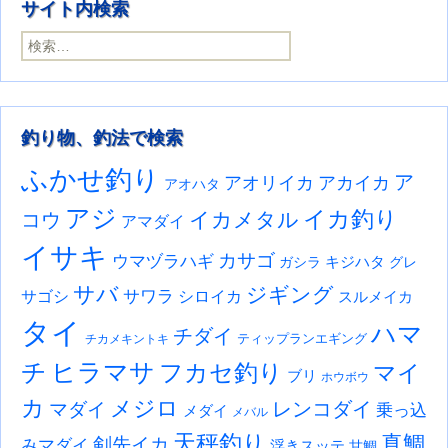
サイト内検索
検索:
釣り物、釣法で検索
ふかせ釣り
ア
アオリイカ
アカイカ
アオハタ
アジ
イカ釣り
イカメタル
コウ
アマダイ
イサキ
カサゴ
ウマヅラハギ
キジハタ
ガシラ
グレ
サバ
ジギング
サワラ
サゴシ
シロイカ
スルメイカ
タイ
ハマ
チダイ
ティップランエギング
チカメキントキ
チ
ヒラマサ
フカセ釣り
マイ
ブリ
ホウボウ
カ
メジロ
レンコダイ
マダイ
乗っ込
メダイ
メバル
天秤釣り
真鯛
剣先イカ
みマダイ
浮きスッテ
甘鯛