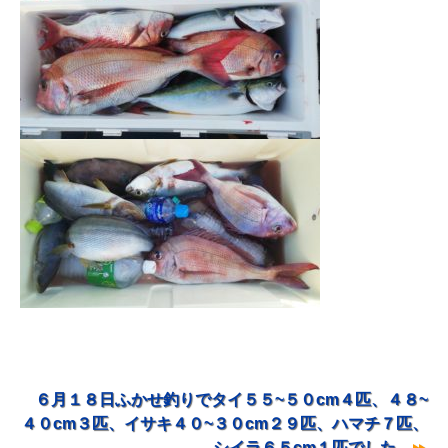
６月１８日ふかせ釣りでタイ５５~５０cm４匹、４８~
投稿ナビゲーション
４０cm３匹、イサキ４０~３０cm２９匹、ハマチ７匹、
シイラ６５cm１匹でした。