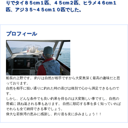
りでタイ８５cm１匹、４５cm２匹、ヒラメ４６cm１
匹、アジ３５~４５cm１０匹でした。
プロフィール
船長の上野です。 釣りは自然が相手ですから大変奥深く最高の趣味だと思
っております。
自然を相手に狙い通りに釣れた時の喜びは格別で心から満足できるもので
す。
しかし、どんな条件でも良い釣果を得るのは大変難しい事ですし、自然の
脅威に 跳ね返される事もあります。 自然に順応する事を多く知っていれば
それらも全て納得できる事でしょう。
偉大な若狭湾の恵みに感謝し、釣り道を友に歩みましょう！！