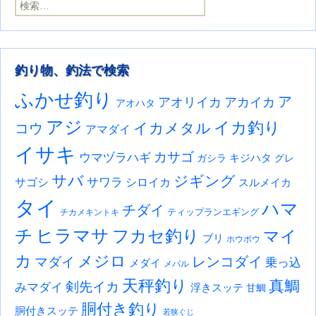
検索:
釣り物、釣法で検索
ふかせ釣り
ア
アオリイカ
アカイカ
アオハタ
アジ
イカ釣り
イカメタル
コウ
アマダイ
イサキ
カサゴ
ウマヅラハギ
キジハタ
ガシラ
グレ
サバ
ジギング
サワラ
サゴシ
シロイカ
スルメイカ
タイ
ハマ
チダイ
ティップランエギング
チカメキントキ
チ
ヒラマサ
フカセ釣り
マイ
ブリ
ホウボウ
カ
メジロ
レンコダイ
マダイ
乗っ込
メダイ
メバル
天秤釣り
真鯛
剣先イカ
みマダイ
浮きスッテ
甘鯛
胴付き釣り
胴付きスッテ
若狭ぐじ