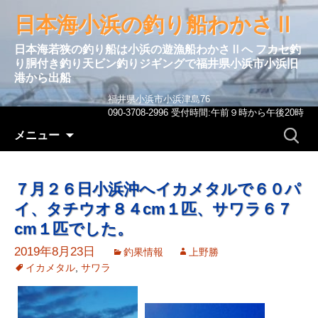
日本海小浜の釣り船わかさⅡ
日本海若狭の釣り船は小浜の遊漁船わかさⅡへ フカセ釣
り胴付き釣り天ビン釣りジギングで福井県小浜市小浜旧
港から出船
福井県小浜市小浜津島76
090-3708-2996 受付時間:午前９時から午後20時
コンテンツへ移動
検
メニュー
索:
７月２６日小浜沖へイカメタルで６０パ
イ、タチウオ８４cm１匹、サワラ６７
cm１匹でした。
2019年8月23日
釣果情報
上野勝
イカメタル
,
サワラ