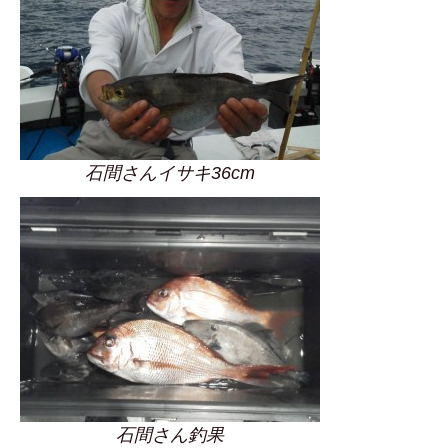
石間さんイサキ36cm
石間さん釣果