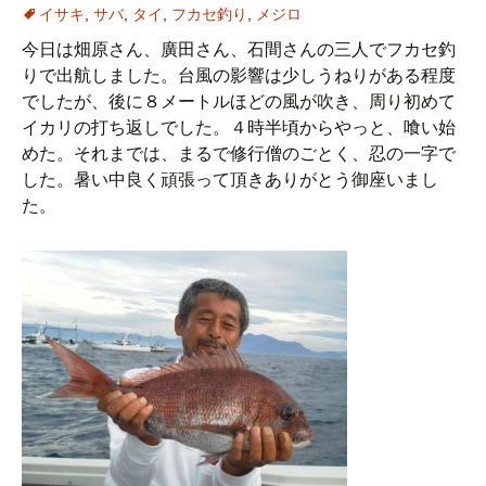
イサキ
,
サバ
,
タイ
,
フカセ釣り
,
メジロ
今日は畑原さん、廣田さん、石間さんの三人でフカセ釣
りで出航しました。台風の影響は少しうねりがある程度
でしたが、後に８メートルほどの風が吹き、周り初めて
イカリの打ち返しでした。４時半頃からやっと、喰い始
めた。それまでは、まるで修行僧のごとく、忍の一字で
した。暑い中良く頑張って頂きありがとう御座いまし
た。