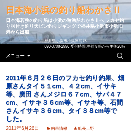
日本海小浜の釣り船わかさⅡ
日本海若狭の釣り船は小浜の遊漁船わかさⅡへ フカセ釣
り胴付き釣り天ビン釣りジギングで福井県小浜市小浜旧
港から出船
福井県小浜市小浜津島76
090-3708-2996 受付時間:午前９時から午後20時
コンテンツへ移動
検
メニュー
索:
2011年６月２６日のフカセ釣り釣果、畑
原さんタイ５１cm、４２cm、イサキ
等、廣田 さんメジロ６７cm、サバ４７
cm、イサキ３６cm等、イサキ等、石間
さんイサキ３６cm、タイ３８cm等で
した。
2011年6月26日
釣果情報
船長上野