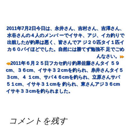
2011年7月2日今日は、永井さん、吉村さん、吉澤さん、
投稿ナビゲーション
水谷さんの４人のメンバ ーでイサキ、アジ、イカ釣りで
出航したが釣果は悪く、皆さんでア ジ２０匹タイ１匹イ
カ６０パイほどでした。自然には勝てず勉強不 足でごめ
んなさい。
2011年６月２５日フカセ釣り釣果佐藤さんタイ ５９
cm、３６cm、イサキ３２cmを釣られ、糸井さんタイ５
３cm、４ １cm、サバ４６cmを釣られ、立原さんサバ
５１cm、イサキ３１cmを 釣られ、東さんアジ３６cm
イサキ３３cmを釣られました。
コメントを残す