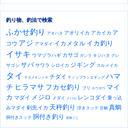
釣り物、釣法で検索
ふかせ釣り
ア
アオリイカ
アカイカ
アオハタ
アジ
イカ釣り
イカメタル
コウ
アマダイ
イサキ
カサゴ
ウマヅラハギ
キジハタ
ガシラ
グレ
サバ
ジギング
サワラ
サゴシ
シロイカ
スルメイカ
タイ
ハマ
チダイ
ティップランエギング
チカメキントキ
チ
ヒラマサ
フカセ釣り
マイ
ブリ
ホウボウ
カ
メジロ
レンコダイ
マダイ
乗っ込
メダイ
メバル
天秤釣り
真鯛
剣先イカ
みマダイ
浮きスッテ
甘鯛
胴付き釣り
胴付きスッテ
若狭ぐじ