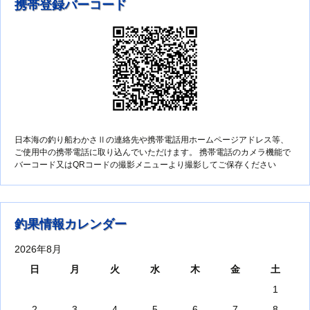
携帯登録バーコード
日本海の釣り船わかさⅡの連絡先や携帯電話用ホームページアドレス等、
ご使用中の携帯電話に取り込んでいただけます。 携帯電話のカメラ機能で
バーコード又はQRコードの撮影メニューより撮影してご保存ください
釣果情報カレンダー
2026年8月
日
月
火
水
木
金
土
1
2
3
4
5
6
7
8