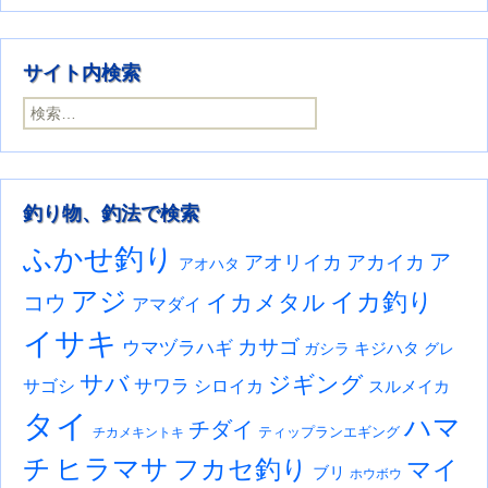
サイト内検索
検索:
釣り物、釣法で検索
ふかせ釣り
ア
アオリイカ
アカイカ
アオハタ
アジ
イカ釣り
イカメタル
コウ
アマダイ
イサキ
カサゴ
ウマヅラハギ
キジハタ
ガシラ
グレ
サバ
ジギング
サワラ
サゴシ
シロイカ
スルメイカ
タイ
ハマ
チダイ
ティップランエギング
チカメキントキ
チ
ヒラマサ
フカセ釣り
マイ
ブリ
ホウボウ