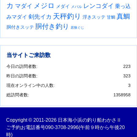
カ
メジロ
レンコダイ
マダイ
乗っ込
メダイ
メバル
天秤釣り
真鯛
剣先イカ
みマダイ
浮きスッテ
甘鯛
胴付き釣り
胴付きスッテ
若狭ぐじ
当サイトご来訪数
今日の訪問者数:
223
昨日の訪問者数:
323
現在オンライン中の人数:
3
総訪問者数:
1358958
Copyright © 2011-2026 日本海小浜の釣り船わかさⅡ
ご予約お電話番号
090-3708-2996
(午前９時から午後20
時)