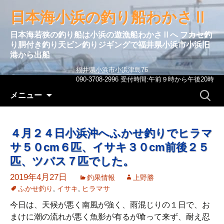
日本海小浜の釣り船わかさⅡ
日本海若狭の釣り船は小浜の遊漁船わかさⅡへ フカセ釣
り胴付き釣り天ビン釣りジギングで福井県小浜市小浜旧
港から出船
福井県小浜市小浜津島76
090-3708-2996 受付時間:午前９時から午後20時
コンテンツへ移動
検
メニュー
索:
４月２４日小浜沖へふかせ釣りでヒラマ
サ５０cm６匹、イサキ３０cm前後２５
匹、ツバス７匹でした。
2019年4月27日
釣果情報
上野勝
ふかせ釣り
,
イサキ
,
ヒラマサ
今日は、天候が悪く南風が強く、雨混じりの１日で、お
まけに潮の流れが悪く魚影が有るが喰って来ず、耐え忍