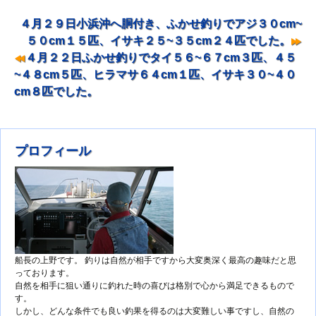
４月２９日小浜沖へ胴付き、ふかせ釣りでアジ３０cm~
投稿ナビゲーション
５０cm１５匹、イサキ２５~３５cm２４匹でした。
４月２２日ふかせ釣りでタイ５６~６７cm３匹、４５
~４８cm５匹、ヒラマサ６４cm１匹、イサキ３０~４０
cm８匹でした。
プロフィール
船長の上野です。 釣りは自然が相手ですから大変奥深く最高の趣味だと思
っております。
自然を相手に狙い通りに釣れた時の喜びは格別で心から満足できるもので
す。
しかし、どんな条件でも良い釣果を得るのは大変難しい事ですし、自然の