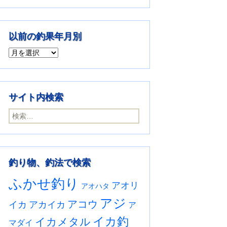
以前の釣果年月別
以前の釣果年月別
サイト内検索
検索:
釣り物、釣法で検索
ふかせ釣り
アオリ
アオハタ
アジ
アコウ
イカ
アカイカ
ア
イカ釣
イカメタル
マダイ