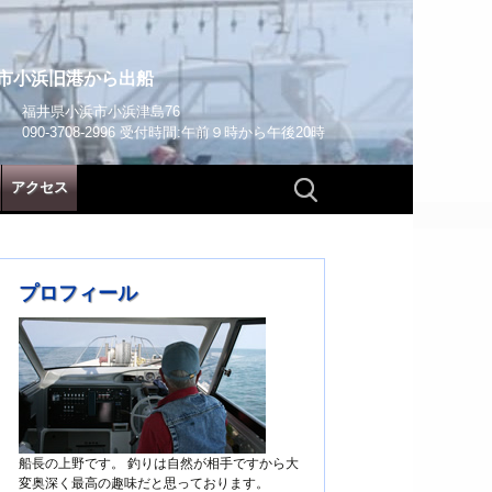
市小浜旧港から出船
福井県小浜市小浜津島76
090-3708-2996 受付時間:午前９時から午後20時
検
アクセス
索:
プロフィール
船長の上野です。 釣りは自然が相手ですから大
変奥深く最高の趣味だと思っております。