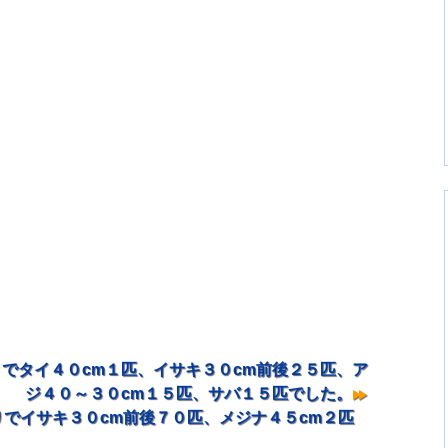
でタイ４０cm１匹、イサキ３０cm前後２５匹、ア
ジ４０～３０cm１５匹、サバ１５匹でした。
でイサキ３０cm前後７０匹、メジナ４５cm２匹