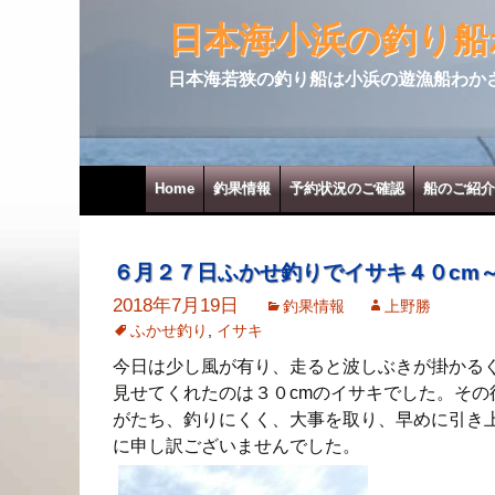
日本海小浜の釣り船
日本海若狭の釣り船は小浜の遊漁船わか
コンテンツへ移動
Home
釣果情報
予約状況のご確認
船のご紹介
６月２７日ふかせ釣りでイサキ４０cm
2018年7月19日
釣果情報
上野勝
ふかせ釣り
,
イサキ
今日は少し風が有り、走ると波しぶきが掛かる
見せてくれたのは３０cmのイサキでした。そ
がたち、釣りにくく、大事を取り、早めに引き
に申し訳ございませんでした。