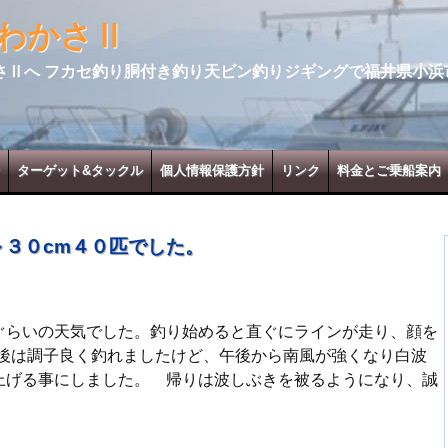
わかさⅡ
さⅡへ フカセ釣り胴付き釣り天ビン釣りジギングで福井県小浜
ターゲット&タックル
個人情報保護方針
リンク
料金とご乗船案内
～３０cm４０匹でした。
ぐらいの天気でした。釣り始めると直ぐにラインが走り、顔を
の後は調子良く釣れましたけど、午後から南風が強くなり白波
上げる事にしました。 帰りは波しぶきを被るようになり、誠