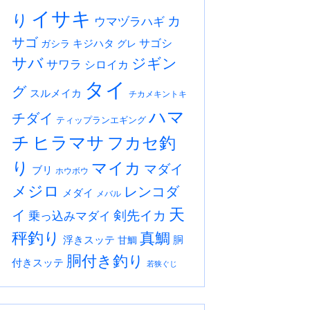
イサキ
り
カ
ウマヅラハギ
サゴ
サゴシ
キジハタ
ガシラ
グレ
サバ
ジギン
サワラ
シロイカ
タイ
グ
スルメイカ
チカメキントキ
ハマ
チダイ
ティップランエギング
チ
ヒラマサ
フカセ釣
り
マイカ
マダイ
ブリ
ホウボウ
メジロ
レンコダ
メダイ
メバル
天
イ
剣先イカ
乗っ込みマダイ
秤釣り
真鯛
浮きスッテ
胴
甘鯛
胴付き釣り
付きスッテ
若狭ぐじ