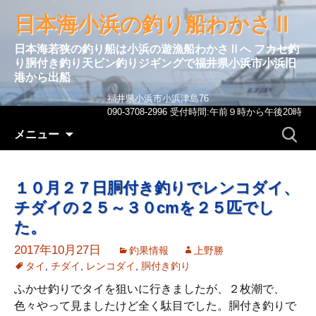
日本海小浜の釣り船わかさⅡ
日本海若狭の釣り船は小浜の遊漁船わかさⅡへ フカセ釣
り胴付き釣り天ビン釣りジギングで福井県小浜市小浜旧
港から出船
福井県小浜市小浜津島76
090-3708-2996 受付時間:午前９時から午後20時
コンテンツへ移動
検
メニュー
索:
１０月２７日胴付き釣りでレンコダイ、
チダイの２５～３０cmを２５匹でし
た。
2017年10月27日
釣果情報
上野勝
タイ
,
チダイ
,
レンコダイ
,
胴付き釣り
ふかせ釣りでタイを狙いに行きましたが、２枚潮で、
色々やって見ましたけど全く駄目でした。胴付き釣りで