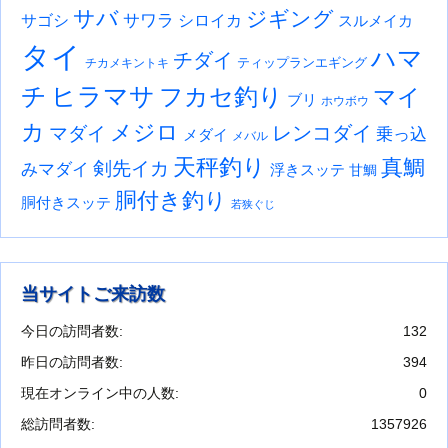
サバ
ジギング
サワラ
サゴシ
シロイカ
スルメイカ
タイ
ハマ
チダイ
ティップランエギング
チカメキントキ
チ
ヒラマサ
フカセ釣り
マイ
ブリ
ホウボウ
カ
メジロ
レンコダイ
マダイ
乗っ込
メダイ
メバル
天秤釣り
真鯛
剣先イカ
みマダイ
浮きスッテ
甘鯛
胴付き釣り
胴付きスッテ
若狭ぐじ
当サイトご来訪数
今日の訪問者数:
132
昨日の訪問者数:
394
現在オンライン中の人数:
0
総訪問者数:
1357926