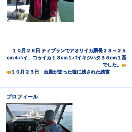
１０月２６日 ティプランでアオリイカ胴長２３～２５
投稿ナビゲーション
cm４ハイ、コゥイカ１３cm１パイキジハタ３５cm１匹
でした。
１０月２３日 台風が去った後に残された残害
プロフィール