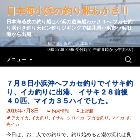
日本海小浜の釣り船わかさⅡ
日本海若狭の釣り船は小浜の遊漁船わかさⅡへ フカセ釣
り胴付き釣り天ビン釣りジギングで福井県小浜市小浜旧
港から出船
福井県小浜市小浜津島76
090-3708-2996 受付時間:午前９時から午後20時
コンテンツへ移動
検
メニュー
索:
７月８日小浜沖へフカセ釣りでイサキ釣
り、イカ釣りに出港、 イサキ２８前後
４０匹、マイカ３５ハイでした。
2016年7月8日
釣果情報
上野勝
アカイカ
,
イカ釣り
,
イサキ
,
シロイカ
,
フカセ釣り
,
マイカ
,
剣
先イカ
今日は、お二人での釣りで、釣り始めると潮の流れは良