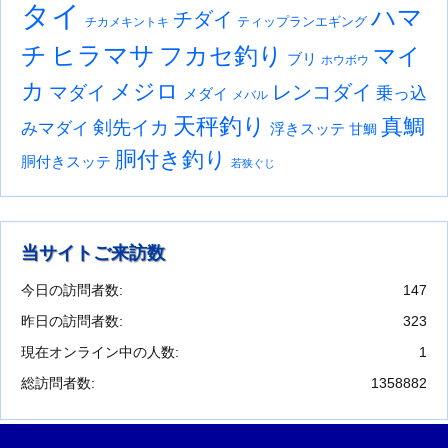
タイ
ハマ
チダイ
ティップランエギング
チカメキントキ
チ
ヒラマサ
フカセ釣り
マイ
ブリ
ホウボウ
カ
メジロ
レンコダイ
マダイ
乗っ込
メダイ
メバル
天秤釣り
真鯛
剣先イカ
みマダイ
浮きスッテ
甘鯛
胴付き釣り
胴付きスッテ
若狭ぐじ
当サイトご来訪数
今日の訪問者数:
147
昨日の訪問者数:
323
現在オンライン中の人数:
1
総訪問者数:
1358882