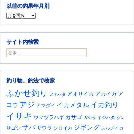
以前の釣果年月別
以前の釣果年月別
サイト内検索
検索:
釣り物、釣法で検索
ふかせ釣り
ア
アオリイカ
アカイカ
アオハタ
アジ
イカ釣り
イカメタル
コウ
アマダイ
イサキ
カサゴ
ウマヅラハギ
キジハタ
ガシラ
グレ
サバ
ジギング
サワラ
サゴシ
シロイカ
スルメイカ