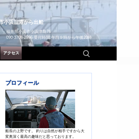
市小浜旧港から出船
福井県小浜市小浜津島76
090-3708-2996 受付時間:午前９時から午後20時
検
アクセス
索:
プロフィール
船長の上野です。 釣りは自然が相手ですから大
変奥深く最高の趣味だと思っております。