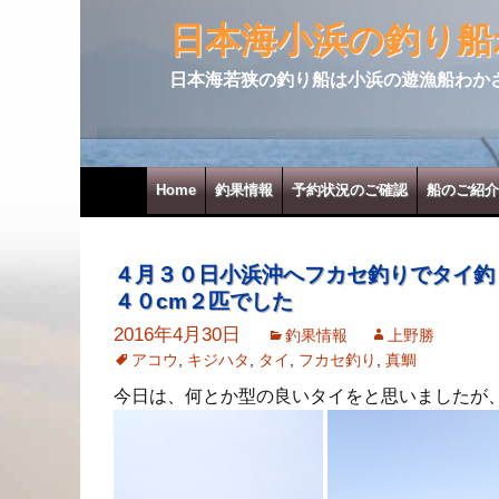
日本海小浜の釣り船
日本海若狭の釣り船は小浜の遊漁船わか
コンテンツへ移動
Home
釣果情報
予約状況のご確認
船のご紹介
４月３０日小浜沖へフカセ釣りでタイ釣
４０cm２匹でした
2016年4月30日
釣果情報
上野勝
アコウ
,
キジハタ
,
タイ
,
フカセ釣り
,
真鯛
今日は、何とか型の良いタイをと思いましたが