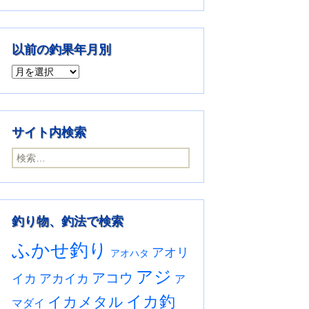
以前の釣果年月別
以前の釣果年月別
サイト内検索
検索:
釣り物、釣法で検索
ふかせ釣り
アオリ
アオハタ
アジ
アコウ
イカ
アカイカ
ア
イカ釣
イカメタル
マダイ