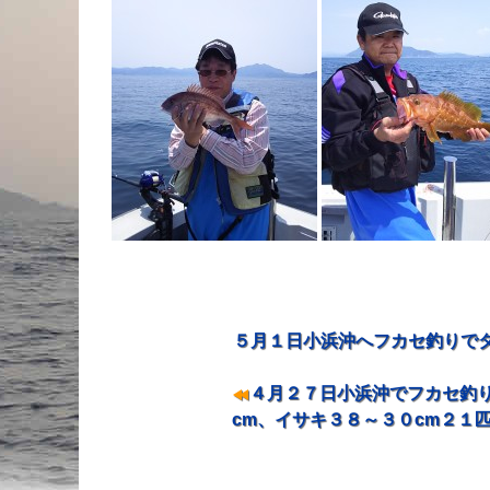
５月１日小浜沖へフカセ釣りでタ
投稿ナビゲーション
４月２７日小浜沖でフカセ釣り
cm、イサキ３８～３０cm２１