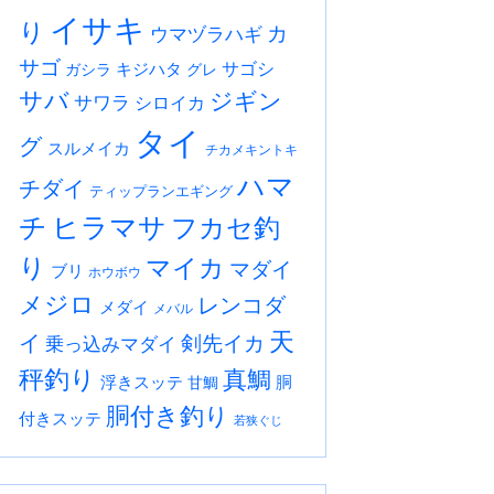
イサキ
り
カ
ウマヅラハギ
サゴ
サゴシ
キジハタ
ガシラ
グレ
サバ
ジギン
サワラ
シロイカ
タイ
グ
スルメイカ
チカメキントキ
ハマ
チダイ
ティップランエギング
チ
ヒラマサ
フカセ釣
り
マイカ
マダイ
ブリ
ホウボウ
メジロ
レンコダ
メダイ
メバル
天
イ
剣先イカ
乗っ込みマダイ
秤釣り
真鯛
浮きスッテ
胴
甘鯛
胴付き釣り
付きスッテ
若狭ぐじ