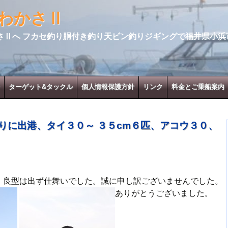
わかさⅡ
さⅡへ フカセ釣り胴付き釣り天ビン釣りジギングで福井県小浜
ターゲット&タックル
個人情報保護方針
リンク
料金とご乗船案内
りに出港、タイ３０～ ３５cm６匹、アコウ３０、
、良型は出ず仕舞いでした。誠に申し訳ございませんでした。
ありがとうございました。