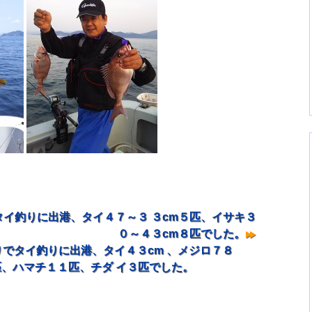
イ釣りに出港、タイ４７～３ ３cm５匹、イサキ３
０～４３cm８匹でした。
でタイ釣りに出港、タイ４３cm 、メジロ７８
匹、ハマチ１１匹、チダ イ３匹でした。