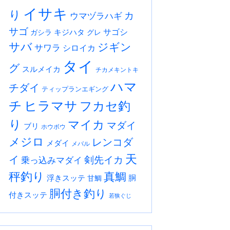
イサキ
り
カ
ウマヅラハギ
サゴ
サゴシ
キジハタ
ガシラ
グレ
サバ
ジギン
サワラ
シロイカ
タイ
グ
スルメイカ
チカメキントキ
ハマ
チダイ
ティップランエギング
チ
ヒラマサ
フカセ釣
り
マイカ
マダイ
ブリ
ホウボウ
メジロ
レンコダ
メダイ
メバル
天
イ
剣先イカ
乗っ込みマダイ
秤釣り
真鯛
浮きスッテ
胴
甘鯛
胴付き釣り
付きスッテ
若狭ぐじ