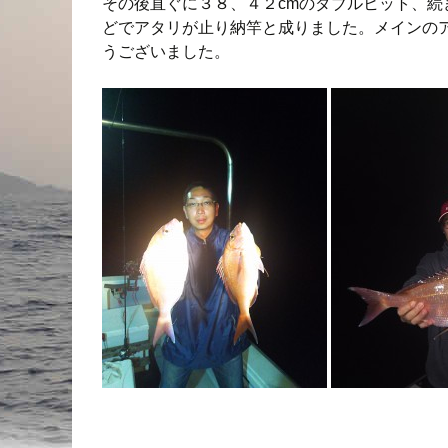
その後直ぐに３８、４２cmのダブルヒット、続
どでアタリが止り納竿と成りました。メインの
うございました。