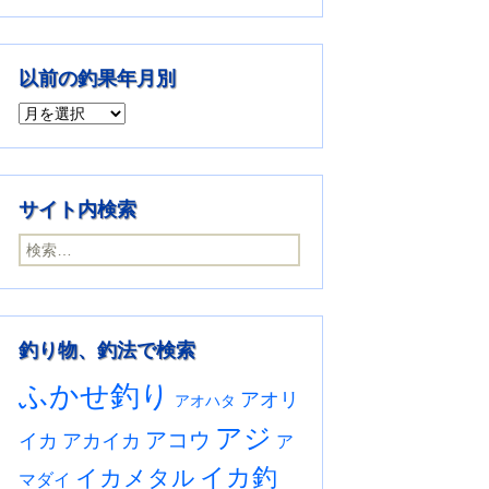
以前の釣果年月別
以前の釣果年月別
サイト内検索
検索:
釣り物、釣法で検索
ふかせ釣り
アオリ
アオハタ
アジ
アコウ
イカ
アカイカ
ア
イカ釣
イカメタル
マダイ