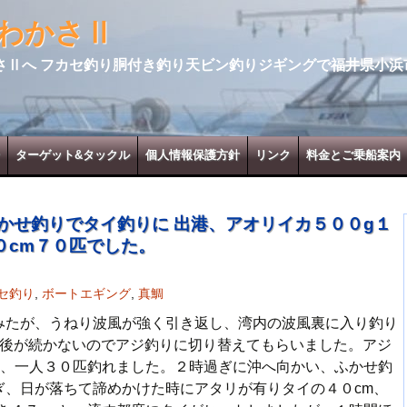
わかさⅡ
さⅡへ フカセ釣り胴付き釣り天ビン釣りジギングで福井県小浜
ターゲット&タックル
個人情報保護方針
リンク
料金とご乗船案内
かせ釣りでタイ釣りに 出港、アオリイカ５００g１
０cm７０匹でした。
セ釣り
,
ボートエギング
,
真鯛
みたが、うねり波風が強く引き返し、湾内の波風裏に入り釣り
、後が続かないのでアジ釣りに切り替えてもらいました。アジ
り、一人３０匹釣れました。２時過ぎに沖へ向かい、ふかせ釣
ぎ、日が落ちて諦めかけた時にアタリが有りタイの４０cm、