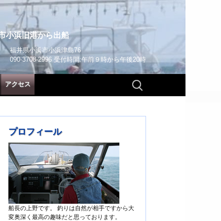
市小浜旧港から出船
福井県小浜市小浜津島76
090-3708-2996 受付時間:午前９時から午後20時
検
アクセス
索:
プロフィール
船長の上野です。 釣りは自然が相手ですから大
変奥深く最高の趣味だと思っております。