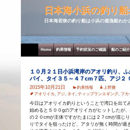
日本海小浜の釣り船
日本海若狭の釣り船は小浜の遊漁船わか
コンテンツへ移動
Home
釣果情報
予約状況のご確認
船のご紹介
１０月２１日小浜湾岸のアオリ釣り、ふ
パイ、タイ３５～４７cm７匹、アジ２ 
2015年10月21日
釣果情報
上野勝
アオリイカ
,
アジ
,
タイ
,
ティップランエギング
,
フカ
今日はアオリイカ釣りということで湾口を出て
始めると５００gのアオリイカがヒットしたが
の２０cmが主体ですがたまには２７cmが混じ
りでタイを狙ったけど、アタリが無く時間が過