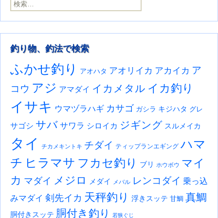
検索:
釣り物、釣法で検索
ふかせ釣り
ア
アオリイカ
アカイカ
アオハタ
アジ
イカ釣り
イカメタル
コウ
アマダイ
イサキ
カサゴ
ウマヅラハギ
キジハタ
ガシラ
グレ
サバ
ジギング
サワラ
サゴシ
シロイカ
スルメイカ
タイ
ハマ
チダイ
ティップランエギング
チカメキントキ
チ
ヒラマサ
フカセ釣り
マイ
ブリ
ホウボウ
カ
メジロ
レンコダイ
マダイ
乗っ込
メダイ
メバル
天秤釣り
真鯛
剣先イカ
みマダイ
浮きスッテ
甘鯛
胴付き釣り
胴付きスッテ
若狭ぐじ