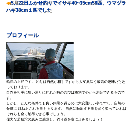
5月22日ふかせ釣りでイサキ40~35cm58匹、ウマヅラ
ハギ38cm１匹でした
プロフィール
船長の上野です。 釣りは自然が相手ですから大変奥深く最高の趣味だと思
っております。
自然を相手に狙い通りに釣れた時の喜びは格別で心から満足できるもので
す。
しかし、どんな条件でも良い釣果を得るのは大変難しい事ですし、自然の
脅威に 跳ね返される事もあります。 自然に順応する事を多く知っていれば
それらも全て納得できる事でしょう。
偉大な若狭湾の恵みに感謝し、釣り道を友に歩みましょう！！