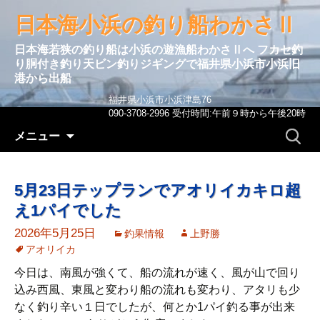
日本海小浜の釣り船わかさⅡ
日本海若狭の釣り船は小浜の遊漁船わかさⅡへ フカセ釣
り胴付き釣り天ビン釣りジギングで福井県小浜市小浜旧
港から出船
福井県小浜市小浜津島76
090-3708-2996 受付時間:午前９時から午後20時
コンテンツへ移動
検
メニュー
索:
5月23日テップランでアオリイカキロ超
え1パイでした
2026年5月25日
釣果情報
上野勝
アオリイカ
今日は、南風が強くて、船の流れが速く、風が山で回り
込み西風、東風と変わり船の流れも変わり、アタリも少
なく釣り辛い１日でしたが、何とか1パイ釣る事が出来