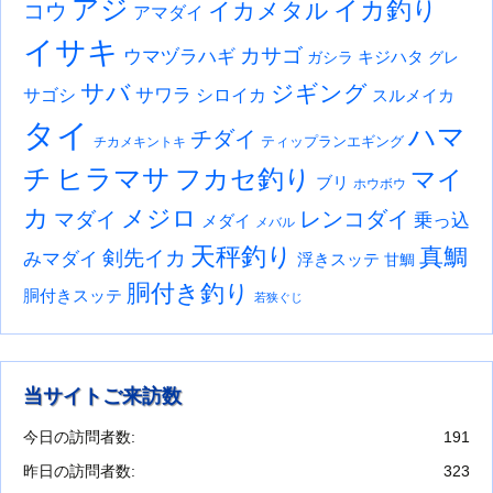
アジ
イカ釣り
イカメタル
コウ
アマダイ
イサキ
カサゴ
ウマヅラハギ
キジハタ
ガシラ
グレ
サバ
ジギング
サワラ
サゴシ
シロイカ
スルメイカ
タイ
ハマ
チダイ
ティップランエギング
チカメキントキ
チ
ヒラマサ
フカセ釣り
マイ
ブリ
ホウボウ
カ
メジロ
レンコダイ
マダイ
乗っ込
メダイ
メバル
天秤釣り
真鯛
剣先イカ
みマダイ
浮きスッテ
甘鯛
胴付き釣り
胴付きスッテ
若狭ぐじ
当サイトご来訪数
今日の訪問者数:
191
昨日の訪問者数:
323