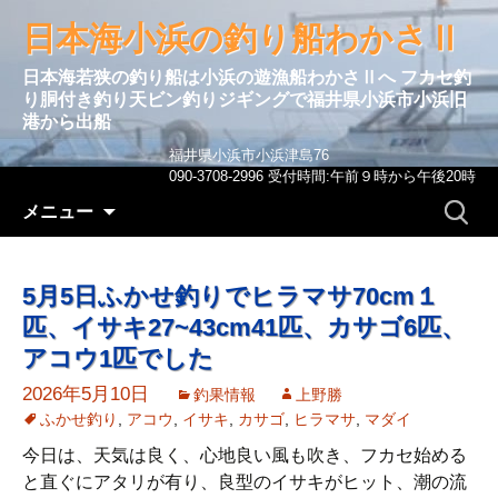
日本海小浜の釣り船わかさⅡ
日本海若狭の釣り船は小浜の遊漁船わかさⅡへ フカセ釣
り胴付き釣り天ビン釣りジギングで福井県小浜市小浜旧
港から出船
福井県小浜市小浜津島76
090-3708-2996 受付時間:午前９時から午後20時
コンテンツへ移動
検
メニュー
索:
5月5日ふかせ釣りでヒラマサ70cm１
匹、イサキ27~43cm41匹、カサゴ6匹、
アコウ1匹でした
2026年5月10日
釣果情報
上野勝
ふかせ釣り
,
アコウ
,
イサキ
,
カサゴ
,
ヒラマサ
,
マダイ
今日は、天気は良く、心地良い風も吹き、フカセ始める
と直ぐにアタリが有り、良型のイサキがヒット、潮の流