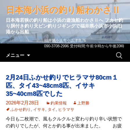
日本海小浜の釣り船わかさⅡ
日本海若狭の釣り船は小浜の遊漁船わかさⅡへ フカセ釣
り胴付き釣り天ビン釣りジギングで福井県小浜市小浜旧
港から出船
福井県小浜市小浜津島76
090-3708-2996 受付時間:午前９時から午後20時
コンテンツへ移動
検
メニュー
索:
2月24日ふかせ釣りでヒラマサ80cm１
匹、タイ43~48cm8匹、イサキ
35~40cm8匹でした
2026年2月28日
釣果情報
上野勝
ふかせ釣り
,
イサキ
,
タイ
,
ヒラマサ
今日も二枚潮で、風もクルクルと変わり釣り辛い状態で
の釣りでしたが、何とか釣る事が出来ました。 お疲