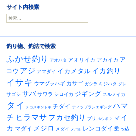
サイト内検索
検索:
釣り物、釣法で検索
ふかせ釣り
ア
アオリイカ
アカイカ
アオハタ
アジ
イカ釣り
イカメタル
コウ
アマダイ
イサキ
カサゴ
ウマヅラハギ
キジハタ
ガシラ
グレ
サバ
ジギング
サワラ
サゴシ
シロイカ
スルメイカ
タイ
ハマ
チダイ
ティップランエギング
チカメキントキ
チ
ヒラマサ
フカセ釣り
マイ
ブリ
ホウボウ
カ
メジロ
レンコダイ
マダイ
乗っ込
メダイ
メバル