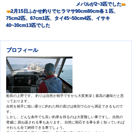
投稿ナビゲーション
メバルが2~3匹でした
2月15日ふかせ釣りでヒラマサ90cm80cm各１匹、
75cm2匹、67cm1匹、タイ45~50cm4匹、イサキ
40~30cm13匹でした
プロフィール
船長の上野です。 釣りは自然が相手ですから大変奥深く最高の趣味だと思
っております。
自然を相手に狙い通りに釣れた時の喜びは格別で心から満足できるもので
す。
しかし、どんな条件でも良い釣果を得るのは大変難しい事ですし、自然の
脅威に 跳ね返される事もあります。 自然に順応する事を多く知っていれば
それらも全て納得できる事でしょう。