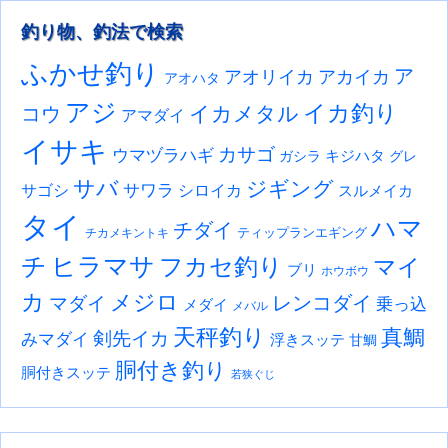
釣り物、釣法で検索
ふかせ釣り
ア
アオリイカ
アカイカ
アオハタ
アジ
イカ釣り
イカメタル
コウ
アマダイ
イサキ
カサゴ
ウマヅラハギ
キジハタ
ガシラ
グレ
サバ
ジギング
サワラ
サゴシ
シロイカ
スルメイカ
タイ
ハマ
チダイ
ティップランエギング
チカメキントキ
チ
ヒラマサ
フカセ釣り
マイ
ブリ
ホウボウ
カ
メジロ
レンコダイ
マダイ
乗っ込
メダイ
メバル
天秤釣り
真鯛
剣先イカ
みマダイ
浮きスッテ
甘鯛
胴付き釣り
胴付きスッテ
若狭ぐじ