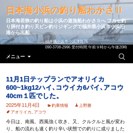
日本海小浜の釣り船わかさⅡ
日本海若狭の釣り船は小浜の遊漁船わかさⅡへ フカセ釣
り胴付き釣り天ビン釣りジギングで福井県小浜市小浜旧
港から出船
福井県小浜市小浜津島76
090-3708-2996 受付時間:午前９時から午後20時
コンテンツへ移動
検
メニュー
索:
11月1日テップランでアオリイカ
600~1kg12ハイ､コウイカ6パイ､アコウ
40cm１匹でした。
2025年11月4日
釣果情報
上野勝
アオリイカ
,
アコウ
今日は、南風、西風強く吹き、又、クルクルと風が変わ
り、船の流れも速く釣り辛い状態での釣りに成りました