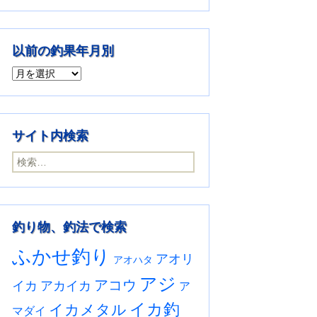
以前の釣果年月別
以前の釣果年月別
サイト内検索
検索:
釣り物、釣法で検索
ふかせ釣り
アオリ
アオハタ
アジ
アコウ
イカ
アカイカ
ア
イカ釣
イカメタル
マダイ