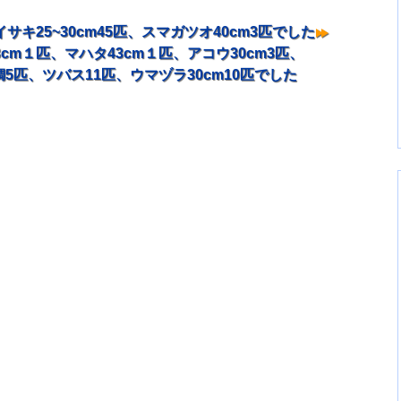
サキ25~30cm45匹、スマガツオ40cm3匹でした
cm１匹、マハタ43cm１匹、アコウ30cm3匹、
5匹、ツバス11匹、ウマヅラ30cm10匹でした