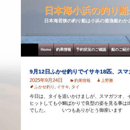
日本海小浜の釣り船
日本海若狭の釣り船は小浜の遊漁船わか
コンテンツへ移動
Home
釣果情報
予約状況のご確認
船のご紹介
9月12日ふかせ釣りでイサキ18匹、スマ
2025年9月24日
釣果情報
上野勝
ふかせ釣り
,
イサキ
,
タイ
今日は、タイを追いかけましが、スマガツオ、イ
ヒットしても小鯛ばかりで良型の姿を見る事は
でした。 いつもありがとう御座います