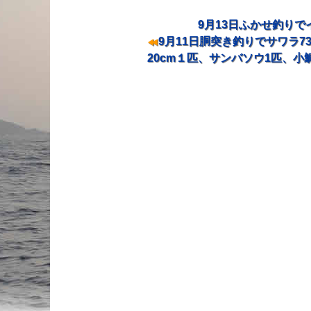
9月13日ふかせ釣りでイ
投稿ナビゲーション
9月11日胴突き釣りでサワラ73
20cm１匹、サンバソウ1匹、小鯛