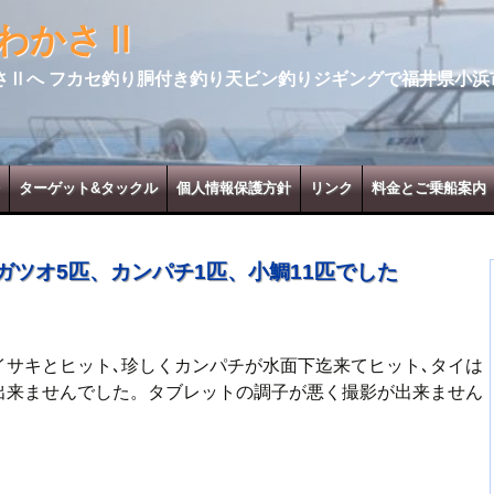
わかさⅡ
さⅡへ フカセ釣り胴付き釣り天ビン釣りジギングで福井県小浜
ターゲット&タックル
個人情報保護方針
リンク
料金とご乗船案内
ガツオ5匹、カンパチ1匹、小鯛11匹でした
サキとヒット､珍しくカンパチが水面下迄来てヒット､タイは
出来ませんでした。タブレットの調子が悪く撮影が出来ません