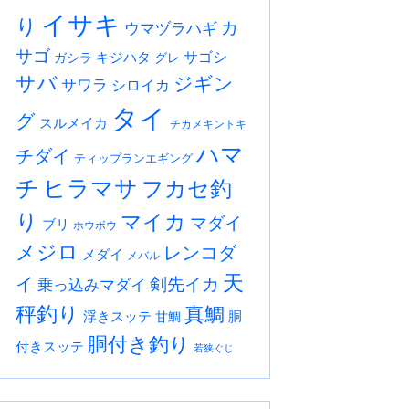
イサキ
り
カ
ウマヅラハギ
サゴ
サゴシ
キジハタ
ガシラ
グレ
サバ
ジギン
サワラ
シロイカ
タイ
グ
スルメイカ
チカメキントキ
ハマ
チダイ
ティップランエギング
チ
ヒラマサ
フカセ釣
り
マイカ
マダイ
ブリ
ホウボウ
メジロ
レンコダ
メダイ
メバル
天
イ
剣先イカ
乗っ込みマダイ
秤釣り
真鯛
浮きスッテ
胴
甘鯛
胴付き釣り
付きスッテ
若狭ぐじ