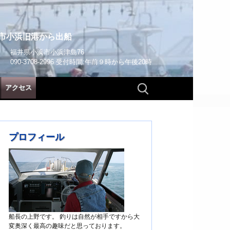
市小浜旧港から出船
福井県小浜市小浜津島76
090-3708-2996 受付時間:午前９時から午後20時
検
アクセス
索:
プロフィール
船長の上野です。 釣りは自然が相手ですから大
変奥深く最高の趣味だと思っております。