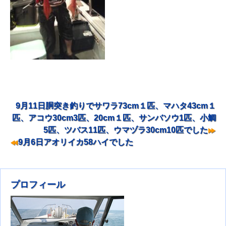
9月11日胴突き釣りでサワラ73cm１匹、マハタ43cm１
投稿ナビゲーション
匹、アコウ30cm3匹、20cm１匹、サンバソウ1匹、小鯛
5匹、ツバス11匹、ウマヅラ30cm10匹でした
9月6日アオリイカ58ハイでした
プロフィール