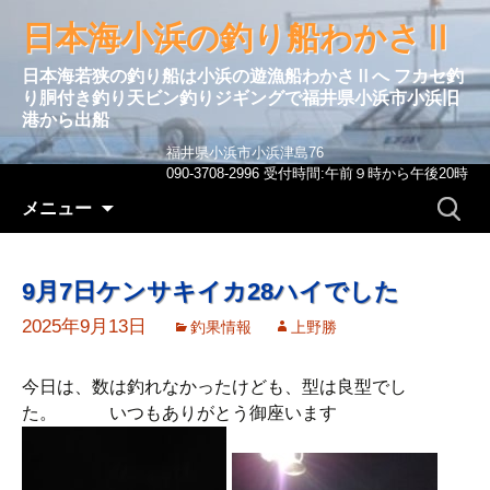
日本海小浜の釣り船わかさⅡ
日本海若狭の釣り船は小浜の遊漁船わかさⅡへ フカセ釣
り胴付き釣り天ビン釣りジギングで福井県小浜市小浜旧
港から出船
福井県小浜市小浜津島76
090-3708-2996 受付時間:午前９時から午後20時
コンテンツへ移動
検
メニュー
索:
9月7日ケンサキイカ28ハイでした
2025年9月13日
釣果情報
上野勝
今日は、数は釣れなかったけども、型は良型でし
た。 いつもありがとう御座います