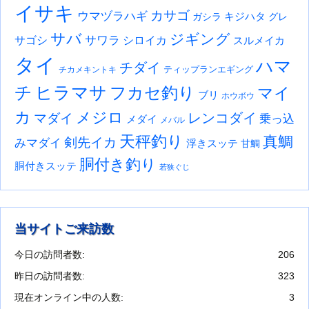
イサキ
カサゴ
ウマヅラハギ
キジハタ
ガシラ
グレ
サバ
ジギング
サワラ
サゴシ
シロイカ
スルメイカ
タイ
ハマ
チダイ
ティップランエギング
チカメキントキ
チ
ヒラマサ
フカセ釣り
マイ
ブリ
ホウボウ
カ
メジロ
レンコダイ
マダイ
乗っ込
メダイ
メバル
天秤釣り
真鯛
剣先イカ
みマダイ
浮きスッテ
甘鯛
胴付き釣り
胴付きスッテ
若狭ぐじ
当サイトご来訪数
今日の訪問者数:
206
昨日の訪問者数:
323
現在オンライン中の人数:
3