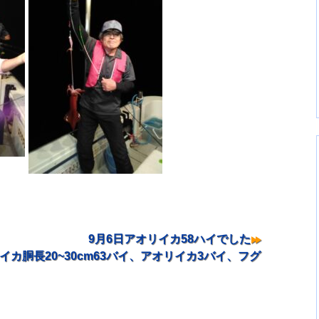
9月6日アオリイカ58ハイでした
イカ胴長20~30cm63バイ、アオリイカ3バイ、フグ