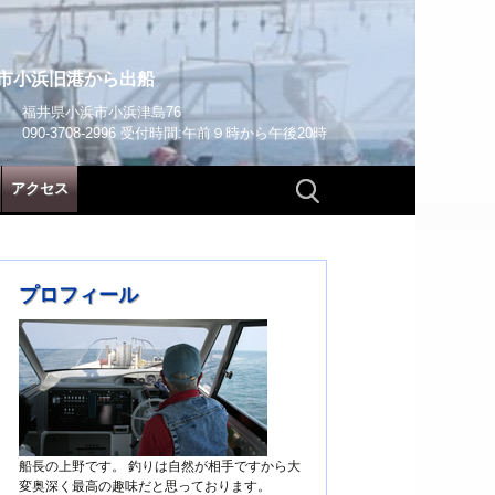
市小浜旧港から出船
福井県小浜市小浜津島76
090-3708-2996 受付時間:午前９時から午後20時
検
アクセス
索:
プロフィール
船長の上野です。 釣りは自然が相手ですから大
変奥深く最高の趣味だと思っております。