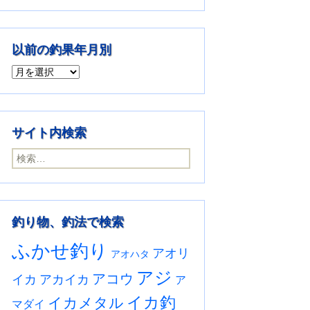
以前の釣果年月別
以前の釣果年月別
サイト内検索
検索:
釣り物、釣法で検索
ふかせ釣り
アオリ
アオハタ
アジ
アコウ
イカ
アカイカ
ア
イカ釣
イカメタル
マダイ