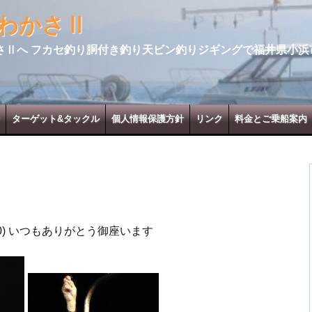
わかさⅡ
さⅡへ フカセ釣り胴付き釣り天ビン釣りジギングで福井県小浜
ターゲット&タックル
個人情報保護方針
リンク
料金とご乗船案内
0) いつもありがとう御座います