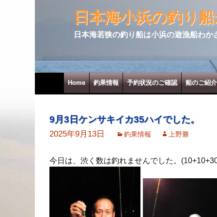
日本海小浜の釣り船
日本海若狭の釣り船は小浜の遊漁船わか
コンテンツへ移動
Home
釣果情報
予約状況のご確認
船のご紹介
9月3日ケンサキイカ35ハイでした。
2025年9月13日
釣果情報
上野勝
今日は、渋く数は釣れませんでした。(10+10+3