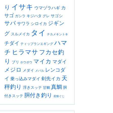
イサキ
り
カ
ウマヅラハギ
サゴ
サゴシ
キジハタ
ガシラ
グレ
サバ
ジギン
サワラ
シロイカ
タイ
グ
スルメイカ
チカメキントキ
ハマ
チダイ
ティップランエギング
チ
ヒラマサ
フカセ釣
り
マイカ
マダイ
ブリ
ホウボウ
メジロ
レンコダ
メダイ
メバル
天
イ
剣先イカ
乗っ込みマダイ
秤釣り
真鯛
浮きスッテ
胴
甘鯛
胴付き釣り
付きスッテ
若狭ぐじ