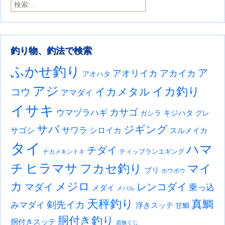
検索:
釣り物、釣法で検索
ふかせ釣り
ア
アオリイカ
アカイカ
アオハタ
アジ
イカ釣り
イカメタル
コウ
アマダイ
イサキ
カサゴ
ウマヅラハギ
キジハタ
ガシラ
グレ
サバ
ジギング
サワラ
サゴシ
シロイカ
スルメイカ
タイ
ハマ
チダイ
ティップランエギング
チカメキントキ
チ
ヒラマサ
フカセ釣り
マイ
ブリ
ホウボウ
カ
メジロ
レンコダイ
マダイ
乗っ込
メダイ
メバル
天秤釣り
真鯛
剣先イカ
みマダイ
浮きスッテ
甘鯛
胴付き釣り
胴付きスッテ
若狭ぐじ