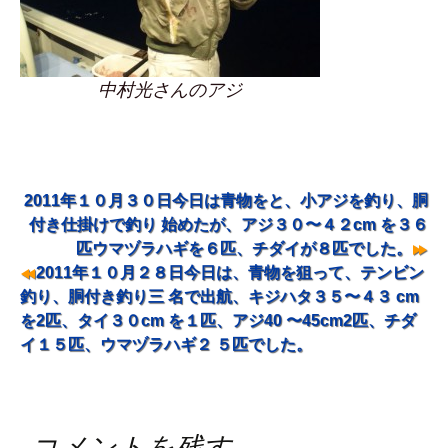
中村光さんのアジ
2011年１０月３０日今日は青物をと、小アジを釣り、胴
投稿ナビゲーション
付き仕掛けで釣り 始めたが、アジ３０〜４２cm を３６
匹ウマヅラハギを６匹、チダイが８匹でした。
2011年１０月２８日今日は、青物を狙って、テンビン
釣り、胴付き釣り三 名で出航、キジハタ３５〜４３ cm
を2匹、タイ３０cm を１匹、アジ40 〜45cm2匹、チダ
イ１５匹、ウマヅラハギ２ ５匹でした。
コメントを残す