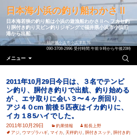
日本海小浜の釣り船わかさⅡ
日本海若狭の釣り船は小浜の遊漁船わかさⅡへ フカセ釣
り胴付き釣り天ビン釣りジギングで福井県小浜市小浜旧
港から出船
福井県小浜市小浜津島76
090-3708-2996 受付時間:午前９時から午後20時
コンテンツへ移動
検
メニュー
索:
2011年10月29日今日は、３名でテンビ
ン釣り、胴付き釣りで出航、釣り始める
が 、エサ取りに会い３〜４ヶ所回り、
アジ４０cm 前後５匹夜はイカ釣りに、
イカ 1８5ハイでした。
2011年10月29日
釣果情報
船長上野
アジ
,
ウマヅラハギ
,
マイカ
,
天秤釣り
,
胴付きスッテ
,
胴付き釣