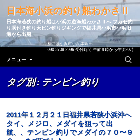
日本海小浜の釣り船わかさⅡ
日本海若狭の釣り船は小浜の遊漁船わかさⅡへ フカセ釣
り胴付き釣り天ビン釣りジギングで福井県小浜市小浜旧
港から出船
福井県小浜市小浜津島76
090-3708-2996 受付時間:午前９時から午後20時
コンテンツへ移動
検
メニュー
索:
タグ別 : テンビン釣り
2011年１２月２１日福井県若狭小浜沖へ
タイ、メジロ、メダイを狙って出
航、、テンビン釣りでメダイの７０〜９