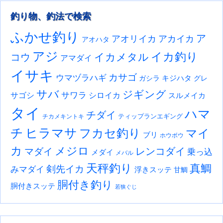
釣り物、釣法で検索
ふかせ釣り
ア
アオリイカ
アカイカ
アオハタ
アジ
イカ釣り
イカメタル
コウ
アマダイ
イサキ
カサゴ
ウマヅラハギ
キジハタ
ガシラ
グレ
サバ
ジギング
サワラ
サゴシ
シロイカ
スルメイカ
タイ
ハマ
チダイ
ティップランエギング
チカメキントキ
チ
ヒラマサ
フカセ釣り
マイ
ブリ
ホウボウ
カ
メジロ
レンコダイ
マダイ
乗っ込
メダイ
メバル
天秤釣り
真鯛
剣先イカ
みマダイ
浮きスッテ
甘鯛
胴付き釣り
胴付きスッテ
若狭ぐじ