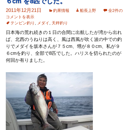
６cm を8匹でした。
2011年12月21日
釣果情報
船長上野
全2件の
コメントを表示
テンビン釣り
,
メダイ
,
天秤釣り
日本海の荒れ続きの１日の合間に出航したが湾から出れ
ば、北西のうねりは高く、風は西風が吹く波の中での釣
りでメダイを坂本さんが７５cm、甥が８０cm、私が９
６cmを釣り、全部で8匹でした。ハリスを切られたのが
何回か有りました。