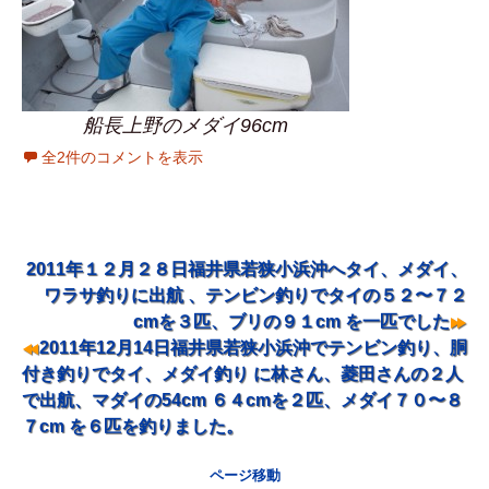
船長上野のメダイ96cm
全2件のコメントを表示
2011年１２月２８日福井県若狭小浜沖へタイ、メダイ、
ナビゲーション
ワラサ釣りに出航 、テンビン釣りでタイの５２〜７２
cmを３匹、ブリの９１cm を一匹でした
2011年12月14日福井県若狭小浜沖でテンビン釣り、胴
付き釣りでタイ、メダイ釣り に林さん、菱田さんの２人
で出航、マダイの54cm ６４cmを２匹、メダイ７０〜８
７cm を６匹を釣りました。
ページ移動