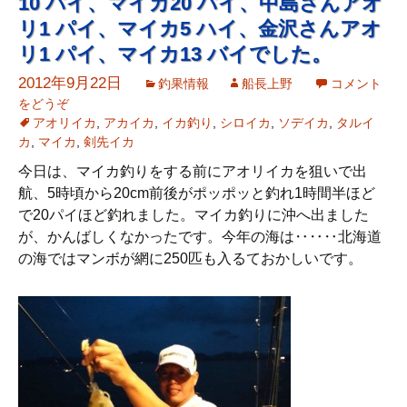
10 パイ、マイカ20 パイ、中島さんアオ
リ1 パイ、マイカ5 ハイ、金沢さんアオ
リ1 パイ、マイカ13 バイでした。
2012年9月22日
釣果情報
船長上野
コメント
をどうぞ
アオリイカ
,
アカイカ
,
イカ釣り
,
シロイカ
,
ソデイカ
,
タルイ
カ
,
マイカ
,
剣先イカ
今日は、マイカ釣りをする前にアオリイカを狙いで出
航、5時頃から20cm前後がポッポッと釣れ1時間半ほど
で20パイほど釣れました。マイカ釣りに沖へ出ました
が、かんばしくなかったです。今年の海は‥‥‥北海道
の海ではマンボが網に250匹も入るておかしいです。