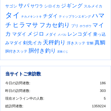
サバ
ジギング
サワラ
サゴシ
シロイカ
スルメイカ
タイ
ハマ
チダイ
ティップランエギング
チカメキントキ
チ
ヒラマサ
フカセ釣り
マイ
ブリ
ホウボウ
カ
メジロ
レンコダイ
マダイ
乗っ込
メダイ
メバル
天秤釣り
真鯛
剣先イカ
みマダイ
浮きスッテ
甘鯛
胴付き釣り
胴付きスッテ
若狭ぐじ
当サイトご来訪数
今日の訪問者数:
186
昨日の訪問者数:
303
現在オンライン中の人数:
5
総訪問者数:
1359224