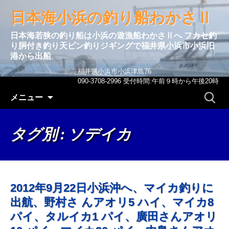
日本海小浜の釣り船わかさⅡ
日本海若狭の釣り船は小浜の遊漁船わかさⅡへ フカセ釣
り胴付き釣り天ビン釣りジギングで福井県小浜市小浜旧
港から出船
福井県小浜市小浜津島76
090-3708-2996 受付時間:午前９時から午後20時
コンテンツへ移動
検
メニュー
索:
タグ別 : ソデイカ
2012年9月22日小浜沖へ、マイカ釣りに
出航、野村さ んアオリ5 ハイ、マイカ8
パイ、タルイカ1 パイ、廣田さんアオリ