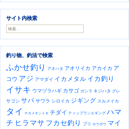
サイト内検索
検索:
釣り物、釣法で検索
ふかせ釣り
ア
アオリイカ
アカイカ
アオハタ
アジ
イカ釣り
イカメタル
コウ
アマダイ
イサキ
カサゴ
ウマヅラハギ
キジハタ
ガシラ
グレ
サバ
ジギング
サワラ
サゴシ
シロイカ
スルメイカ
タイ
ハマ
チダイ
ティップランエギング
チカメキントキ
チ
ヒラマサ
フカセ釣り
マイ
ブリ
ホウボウ