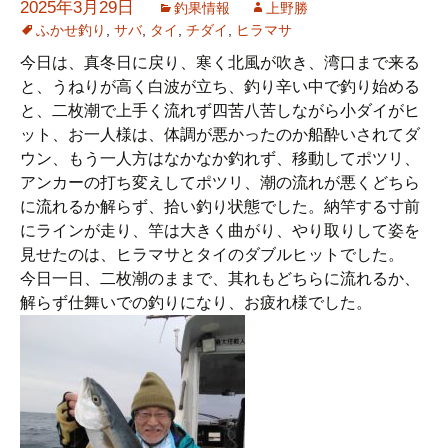
2025年3月29日
釣果情報
上野勝
ふかせ釣り
,
サバ
,
タイ
,
チダイ
,
ヒラマサ
今日は、真冬日に戻り、寒く北風が吹き、湾口まで来る
と、うねりが高く白波が立ち、釣り辛い中で釣り始める
と、二枚潮で上手く流れず四苦八苦しながら小ダイがヒ
ット、お一人様は、体調が悪かったのか船酔いされてダ
ウン、もう一人方はなかなか釣れず、移動してポツリ、
アンカーの打ち変えしてポツリ、潮の流れが悪くどちら
に流れるか解らず、拾い釣り状態でした。納竿する寸前
にラインが走り、竿は大きく曲がり、やり取りして姿を
見せたのは、ヒラマサとタイのダブルヒットでした。
今日一日、二枚潮のままで、其れもどちらに流れるか、
解らず仕舞いでの釣りになり、お疲れ様でした。