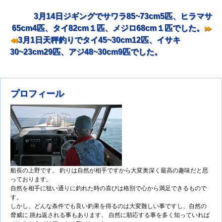
3月14日ジギングでサワラ85~73cm5匹、ヒラマサ
ナビゲーション
65cm4匹、タイ82cm１匹、メジロ68cm１匹でした。
3月1日天秤釣りでタイ45~30cm12匹、イサキ
30~23cm29匹、アジ48~30cm9匹でした。
プロフィール
船長の上野です。 釣りは自然が相手ですから大変奥深く最高の趣味だと思
っております。
自然を相手に狙い通りに釣れた時の喜びは格別で心から満足できるもので
す。
しかし、どんな条件でも良い釣果を得るのは大変難しい事ですし、自然の
脅威に 跳ね返される事もあります。 自然に順応する事を多く知っていれば