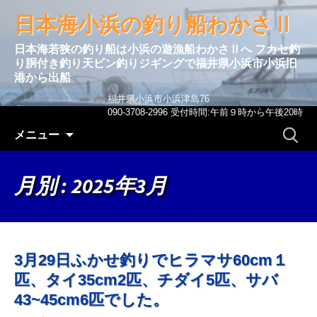
日本海小浜の釣り船わかさⅡ
日本海若狭の釣り船は小浜の遊漁船わかさⅡへ フカセ釣
り胴付き釣り天ビン釣りジギングで福井県小浜市小浜旧
港から出船
福井県小浜市小浜津島76
090-3708-2996 受付時間:午前９時から午後20時
コンテンツへ移動
検
メニュー
索:
月別 : 2025年3月
3月29日ふかせ釣りでヒラマサ60cm１
匹、タイ35cm2匹、チダイ5匹、サバ
43~45cm6匹でした。