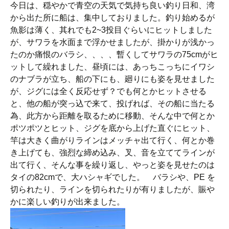
今日は、穏やかで青空の天気で気持ち良い釣り日和、湾
から出た所に船は、集中しておりました。釣り始めるが
魚影は薄く、其れでも2~3投目ぐらいにヒットしました
が、サワラを水面まで浮かせましたが、掛かりが浅かっ
たのか痛恨のバラシ、、、、暫くしてサワラの75cmがヒ
ットして繰れました、昼頃には、あっちこっちにイワシ
のナブラが立ち、船の下にも、廻りにも姿を見せました
が、ジグには全く反応せず？でも何とかヒットさせる
と、他の船が突っ込で来て、投げれば、その船に当たる
為、此方から距離を取るために移動、そんな中で何とか
ポツポツとヒット、ジグを底から上げた直ぐにヒット、
竿は大きく曲がりラインはメッチャ出て行く、何とか巻
き上げても、強烈な締め込み、叉、音を立ててラインが
出て行く、そんな事を繰り返し、やっと姿を見せたのは
タイの82cmで、大ハシャギでした。 バラシや、PE を
切られたり、ラインを切られたりが有りましたが、賑や
かに楽しい釣りが出来ました。