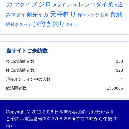
カ
メジロ
レンコダイ
マダイ
乗っ込
メダイ
メバル
天秤釣り
真鯛
剣先イカ
みマダイ
浮きスッテ
甘鯛
胴付き釣り
胴付きスッテ
若狭ぐじ
当サイトご来訪数
今日の訪問者数:
150
昨日の訪問者数:
323
現在オンライン中の人数:
4
総訪問者数:
1358885
Copyright © 2011-2026 日本海小浜の釣り船わかさⅡ
ご予約お電話番号
090-3708-2996
(午前９時から午後20
時)