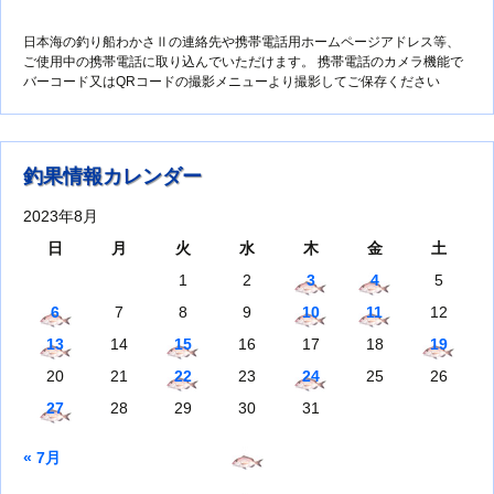
日本海の釣り船わかさⅡの連絡先や携帯電話用ホームページアドレス等、
ご使用中の携帯電話に取り込んでいただけます。 携帯電話のカメラ機能で
バーコード又はQRコードの撮影メニューより撮影してご保存ください
釣果情報カレンダー
2023年8月
日
月
火
水
木
金
土
1
2
3
4
5
6
7
8
9
10
11
12
13
14
15
16
17
18
19
20
21
22
23
24
25
26
27
28
29
30
31
« 7月