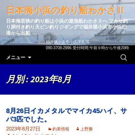
日本海小浜の釣り船わかさⅡ
日本海若狭の釣り船は小浜の遊漁船わかさⅡへ フカセ釣
り胴付き釣り天ビン釣りジギングで福井県小浜市小浜旧
港から出船
福井県小浜市小浜津島76
090-3708-2996 受付時間:午前９時から午後20時
コンテンツへ移動
検
メニュー
索:
月別 : 2023年8月
8月26日イカメタルでマイカ45ハイ、サ
バ3匹でした。
2023年8月27日
釣果情報
上野勝