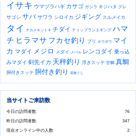
イサキ
カサゴ
ウマヅラハギ
キジハタ
ガシラ
グレ
サバ
ジギング
サワラ
サゴシ
シロイカ
スルメイカ
タイ
ハマ
チダイ
ティップランエギング
チカメキントキ
チ
ヒラマサ
フカセ釣り
マイ
ブリ
ホウボウ
カ
メジロ
レンコダイ
マダイ
乗っ込
メダイ
メバル
天秤釣り
真鯛
剣先イカ
みマダイ
浮きスッテ
甘鯛
胴付き釣り
胴付きスッテ
若狭ぐじ
当サイトご来訪数
今日の訪問者数:
76
昨日の訪問者数:
347
現在オンライン中の人数:
2