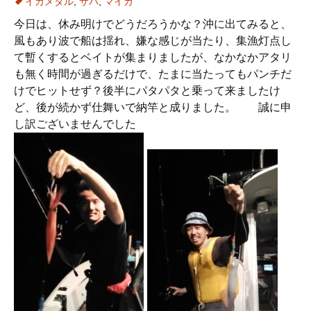
イカメタル
,
サバ
,
マイカ
今日は、休み明けでどうだろうかな？沖に出てみると、
風もあり波で船は揺れ、嫌な感じが当たり、集漁灯点し
て暫くするとベイトが集まりましたが、なかなかアタリ
も無く時間が過ぎるだけで、たまに当たってもパンチだ
けでヒットせず？後半にパタパタと乗って来ましたけ
ど、後が続かず仕舞いで納竿と成りました。 誠に申
し訳ございませんでした