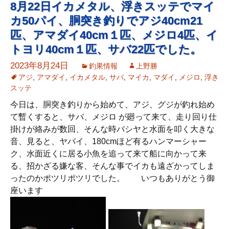
8月22日イカメタル、浮きスッテでマイ
カ50パイ、胴突き釣りでアジ40cm21
匹、アマダイ40cm１匹、メジロ4匹、イ
トヨリ40cm１匹、サバ22匹でした。
2023年8月24日
釣果情報
上野勝
アジ
,
アマダイ
,
イカメタル
,
サバ
,
マイカ
,
マダイ
,
メジロ
,
浮き
スッテ
今日は、胴突き釣りから始めて、アジ、グジが釣れ始め
て暫くすると、サバ、メジロ が廻って来て、走り回り仕
掛けが絡みが数回、そんな時バシヤと水面を叩く大きな
音、見ると、ヤバイ、180cmほど有るハンマーシャー
ク、水面近くに居る小魚を追って来て船に向かって来
る、招かざる嫌な客、そんな事でイカも遠ざかってしま
ったのかポツリポツリでした。 いつもありがとう御
座います