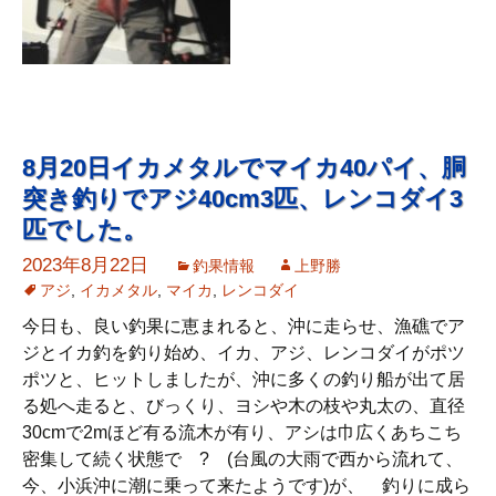
8月20日イカメタルでマイカ40パイ、胴
突き釣りでアジ40cm3匹、レンコダイ3
匹でした。
2023年8月22日
釣果情報
上野勝
アジ
,
イカメタル
,
マイカ
,
レンコダイ
今日も、良い釣果に恵まれると、沖に走らせ、漁礁でア
ジとイカ釣を釣り始め、イカ、アジ、レンコダイがポツ
ポツと、ヒットしましたが、沖に多くの釣り船が出て居
る処へ走ると、びっくり、ヨシや木の枝や丸太の、直径
30cmで2mほど有る流木が有り、アシは巾広くあちこち
密集して続く状態で ? (台風の大雨で西から流れて、
今、小浜沖に潮に乗って来たようです)が、 釣りに成ら