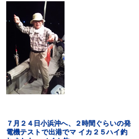
７月２４日小浜沖へ、２時間ぐらいの発
電機テストで出港でマ イカ２５ハイ釣