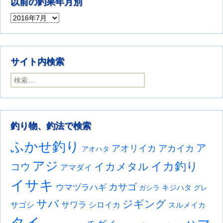
以前の釣果年月別
以前の釣果年月別
サイト内検索
検索:
釣り物、釣法で検索
ふかせ釣り
ア
アオリイカ
アカイカ
アオハタ
アジ
イカ釣り
イカメタル
コウ
アマダイ
イサキ
カサゴ
ウマヅラハギ
キジハタ
ガシラ
グレ
サバ
ジギング
サワラ
サゴシ
シロイカ
スルメイカ
タイ