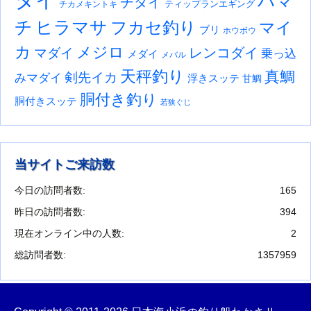
ハマ
チダイ
ティップランエギング
チカメキントキ
チ
ヒラマサ
フカセ釣り
マイ
ブリ
ホウボウ
カ
メジロ
レンコダイ
マダイ
乗っ込
メダイ
メバル
天秤釣り
真鯛
剣先イカ
みマダイ
浮きスッテ
甘鯛
胴付き釣り
胴付きスッテ
若狭ぐじ
当サイトご来訪数
今日の訪問者数:
165
昨日の訪問者数:
394
現在オンライン中の人数:
2
総訪問者数:
1357959