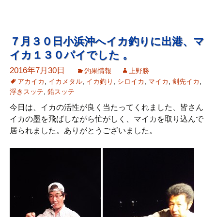
７月３０日小浜沖へイカ釣りに出港、マ
イカ１３０パイでした 。
2016年7月30日
釣果情報
上野勝
アカイカ
,
イカメタル
,
イカ釣り
,
シロイカ
,
マイカ
,
剣先イカ
,
浮きスッテ
,
鉛スッテ
今日は、イカの活性が良く当たってくれました、皆さん
イカの墨を飛ばしながら忙がしく、マイカを取り込んで
居られました。ありがとうございました。