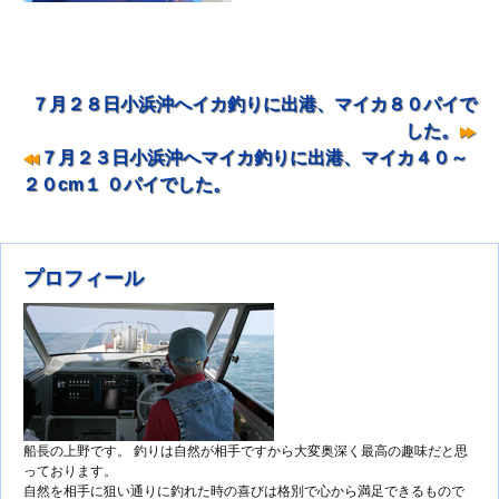
７月２８日小浜沖へイカ釣りに出港、マイカ８０パイで
ナビゲーション
した。
７月２３日小浜沖へマイカ釣りに出港、マイカ４０～
２０cm１ ０パイでした。
プロフィール
船長の上野です。 釣りは自然が相手ですから大変奥深く最高の趣味だと思
っております。
自然を相手に狙い通りに釣れた時の喜びは格別で心から満足できるもので