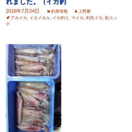
れました。（イカ釣
2016年7月24日
釣果情報
上野勝
アカイカ
,
イカメタル
,
イカ釣り
,
マイカ
,
剣先イカ
,
鉛スッ
テ