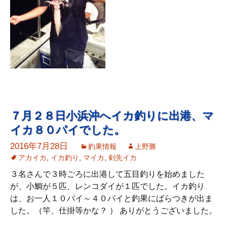
７月２８日小浜沖へイカ釣りに出港、マ
イカ８０パイでした。
2016年7月28日
釣果情報
上野勝
アカイカ
,
イカ釣り
,
マイカ
,
剣先イカ
３名さんで３時ごろに出港して五目釣りを始めました
が、小鯛が５匹、レンコダイが１匹でした。イカ釣り
は、お一人１０パイ～４０パイと釣果にばらつきが出ま
した。（竿、仕掛等かな？ ） ありがとうございました。