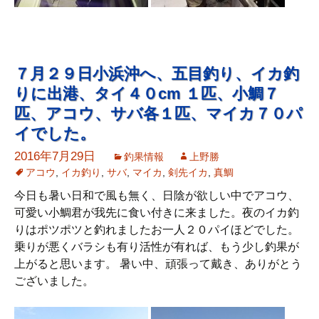
７月２９日小浜沖へ、五目釣り、イカ釣
りに出港、タイ４０cm １匹、小鯛７
匹、アコウ、サバ各１匹、マイカ７０パ
イでした。
2016年7月29日
釣果情報
上野勝
アコウ
,
イカ釣り
,
サバ
,
マイカ
,
剣先イカ
,
真鯛
今日も暑い日和で風も無く、日陰が欲しい中でアコウ、
可愛い小鯛君が我先に食い付きに来ました。夜のイカ釣
りはポツポツと釣れましたお一人２０パイほどでした。
乗りが悪くバラシも有り活性が有れば、もう少し釣果が
上がると思います。 暑い中、頑張って戴き、ありがとう
ございました。