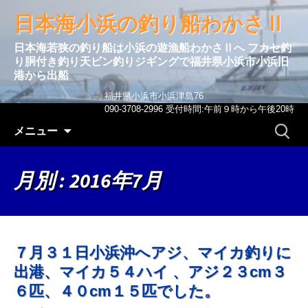
日本海小浜の釣り船わかさⅡ
日本海若狭の釣り船は小浜の遊漁船わかさⅡへ フカセ釣
り胴付き釣り天ビン釣りジギングで福井県小浜市小浜旧
港から出船
福井県小浜市小浜津島76
090-3708-2996 受付時間:午前９時から午後20時
コンテンツへ移動
検
メニュー
索:
月別 : 2016年7月
７月３１日小浜沖へアジ、マイカ釣りに
出港、マイカ５４ハイ 、アジ２３cm３
６匹、４０cm１５匹でした。