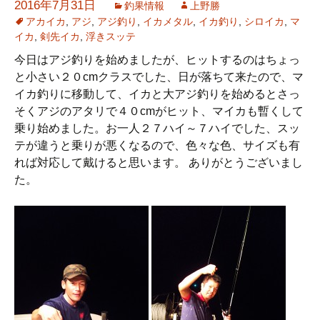
2016年7月31日
釣果情報
上野勝
アカイカ
,
アジ
,
アジ釣り
,
イカメタル
,
イカ釣り
,
シロイカ
,
マ
イカ
,
剣先イカ
,
浮きスッテ
今日はアジ釣りを始めましたが、ヒットするのはちょっ
と小さい２０cmクラスでした、日が落ちて来たので、マ
イカ釣りに移動して、イカと大アジ釣りを始めるとさっ
そくアジのアタリで４０cmがヒット、マイカも暫くして
乗り始めました。お一人２７ハイ～７ハイでした、スッ
テが違うと乗りが悪くなるので、色々な色、サイズも有
れば対応して戴けると思います。 ありがとうございまし
た。